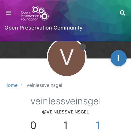
Open Preservation Community
V
Home
veinlessveinsgel
veinlessveinsgel
@VEINLESSVEINSGEL
0
1
1