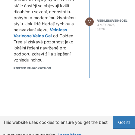
stále častěji se objevují kvůli
dlouhému sezení, nedostatku
pohybu a modernímu životnímu
V
VEINLESSVEINSGEL
stylu. Jak lidé hledají rychlou a
4 MAY 2026,
neinvazivní úlevu,
Veinless
14:26
Varicose Veins Gel
od Golden
Tree si získává pozornost jako
lokální řešení navržené pro
podporu zdraví žil a zlepšení
vzhledu nohou.
Pokud hledáte praktické a snadno
POSTED IN HACKATHON
použitelné řešení, tento gel se
rychle stává jednou z
nejvyhledávanějších možností
péče o žíly.
Klikněte a objednejte pro rychlou
úlevu od křečových žil
Co je Veinless Varicose Veins Gel?
Golden Tree Veinless Varicose
Veins je topický gel, nikoli doplněk
This website uses cookies to ensure you get the best
Got it!
stravy ani kapsle. Aplikuje se
přímo na postižené místo, což
experience on our website.
Learn More
umožňuje účinným látkám