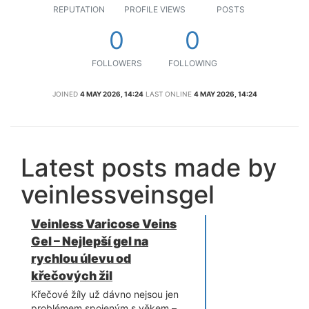
REPUTATION
PROFILE VIEWS
POSTS
0
0
FOLLOWERS
FOLLOWING
JOINED
4 MAY 2026, 14:24
LAST ONLINE
4 MAY 2026, 14:24
Latest posts made by
veinlessveinsgel
Veinless Varicose Veins
Gel – Nejlepší gel na
rychlou úlevu od
křečových žil
Křečové žíly už dávno nejsou jen
problémem spojeným s věkem –