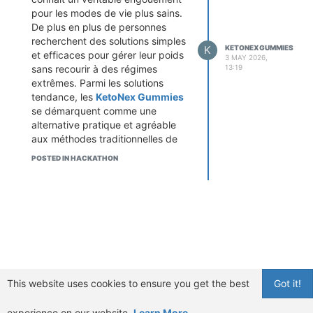
pour les modes de vie plus sains.
De plus en plus de personnes
recherchent des solutions simples
K
KETONEXGUMMIES
et efficaces pour gérer leur poids
3 MAY 2026,
sans recourir à des régimes
13:19
extrêmes. Parmi les solutions
tendance, les
KetoNex Gummies
se démarquent comme une
alternative pratique et agréable
aux méthodes traditionnelles de
perte de poids. Mais qu’est-ce qui
POSTED IN HACKATHON
les rend si populaires sur le
marché du bien-être ?
Achetez KetoNex Gummies
maintenant et commencez votre
perte de poids rapide
Que sont les KetoNex Gummies ?
Les KetoNex Gummies sont un
complément alimentaire moderne
conçu pour soutenir le processus
naturel de combustion des
This website uses cookies to ensure you get the best
Got it!
graisses grâce à la cétose.
Contrairement aux régimes
experience on our website.
Learn More