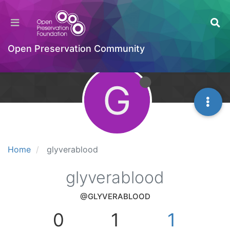
Open Preservation Community
G
Home
glyverablood
glyverablood
@GLYVERABLOOD
0
1
1