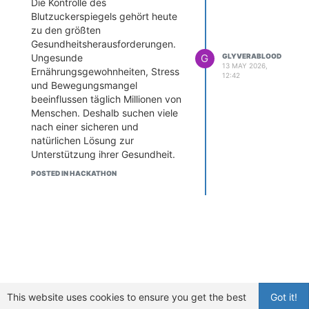
Die Kontrolle des
Blutzuckerspiegels gehört heute
zu den größten
Gesundheitsherausforderungen.
G
GLYVERABLOOD
Ungesunde
13 MAY 2026,
Ernährungsgewohnheiten, Stress
12:42
und Bewegungsmangel
beeinflussen täglich Millionen von
Menschen. Deshalb suchen viele
nach einer sicheren und
natürlichen Lösung zur
Unterstützung ihrer Gesundheit.
Genau hier gewinnt
Glyvera Blood
POSTED IN HACKATHON
Sugar
immer mehr
Aufmerksamkeit – ein modernes
Nahrungsergänzungsmittel zur
Unterstützung eines gesunden
Blutzuckerspiegels, mehr Energie
und allgemeinem Wohlbefinden.
Glyvera Blood Sugar wurde mit
sorgfältig ausgewählten
natürlichen Inhaltsstoffen
This website uses cookies to ensure you get the best
Got it!
entwickelt, die gemeinsam dazu