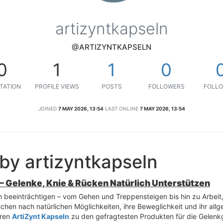
artizyntkapseln
@ARTIZYNTKAPSELN
0
1
1
0
TATION
PROFILE VIEWS
POSTS
FOLLOWERS
FOLLO
JOINED
7 MAY 2026, 13:54
LAST ONLINE
7 MAY 2026, 13:54
by artizyntkapseln
– Gelenke, Knie & Rücken Natürlich Unterstützen
 beeinträchtigen – vom Gehen und Treppensteigen bis hin zu Arbei
hen nach natürlichen Möglichkeiten, ihre Beweglichkeit und ihr all
ören
ArtiZynt Kapseln
zu den gefragtesten Produkten für die Gelenk