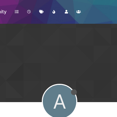
ity
A