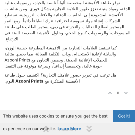
توفر طباعة الأقمشة المخصصة ألواناً نابضة بالحياة، ورسومات عالية
الدقة، ومواد متينة تعزز ظهور العلامة التجارية بشكل فوري. ومن شاشات
الأقمشة المشدودة إلى الخلفيات الدعائية واللافتات الترويجية، تستطيع
الشركات إنشاء مواد تسويقية احترافية تترك انطباعاً دائماً. ومع النمو
المستمر لقطاع الفعاليات والتجزئة في دبي، يستمر الطلب على طباعة
المنسوجات، والرسومات كبيرة الحجم، وحلول الأقمشة الصديقة للبيئة في
الارتفاع.
كما تستفيد العلامات التجارية من الأقمشة المطبوعة خفيفة الوزن،
والقابلة لإعادة الاستخدام، وذات التكلفة الفعالة، مما يجعلها مثالية
للحملات الإعلانية الحديثة. ويضمن التعاون مع Azooni Prints
جودة عالية، وتخصيصاً إبداعياً، وسرعة موثوقة في التنفيذ.
هل ترغب في تعزيز حضور علامتك التجارية؟ اكتشف حلول طباعة
الأقمشة المبتكرة مع
Azooni Prints
اليوم.
0
This website uses cookies to ensure you get the best
Got it!
experience on our website.
Learn More
1 out of 1