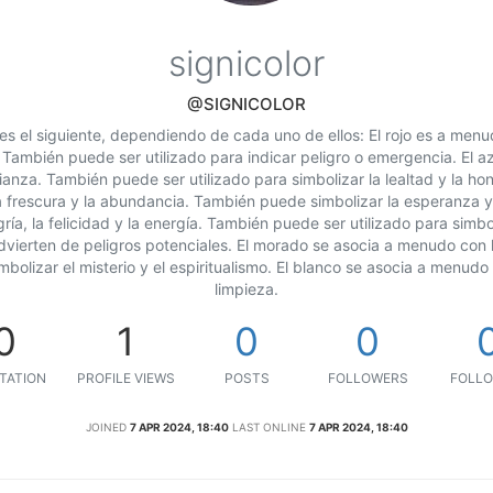
signicolor
@SIGNICOLOR
es el siguiente, dependiendo de cada uno de ellos: El rojo es a menu
. También puede ser utilizado para indicar peligro o emergencia. El a
ianza. También puede ser utilizado para simbolizar la lealtad y la ho
 frescura y la abundancia. También puede simbolizar la esperanza y e
ía, la felicidad y la energía. También puede ser utilizado para simbo
dvierten de peligros potenciales. El morado se asocia a menudo con l
olizar el misterio y el espiritualismo. El blanco se asocia a menudo 
limpieza.
0
1
0
0
TATION
PROFILE VIEWS
POSTS
FOLLOWERS
FOLLO
JOINED
7 APR 2024, 18:40
LAST ONLINE
7 APR 2024, 18:40